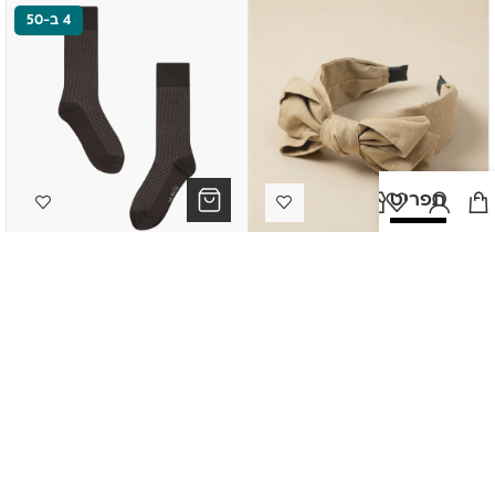
4 ב-50
תפריט
קשת פפיון דגם 12181
גרביים דגם 80104
₪
29.90
₪
19.90
2 ב-100