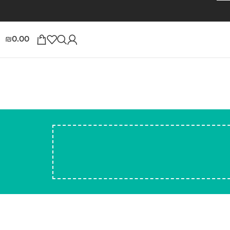
0.00
₪