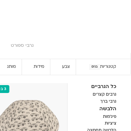
גרבי ספורט
קטגוריות
צבע
מידות
מותג
בנים
כל הגרביים
3 ב-110
גרבים קצרים
גרבי ברך
הלבשה
פיג'מות
ציציות
הלבשה תחתונה