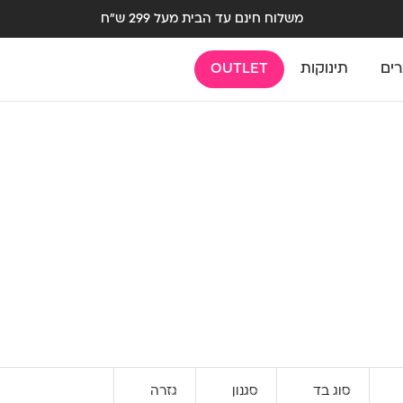
משלוח חינם עד הבית מעל 299 ש"ח
רים
תינוקות
OUTLET
סוג בד
סגנון
גזרה