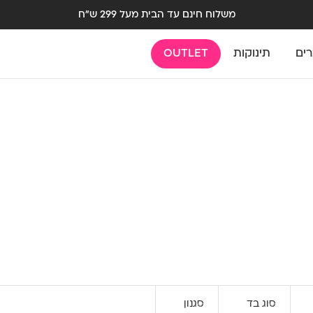
משלוח חינם עד הבית מעל 299 ש"ח
רים
תינוקות
OUTLET
סוג בד
סגנון