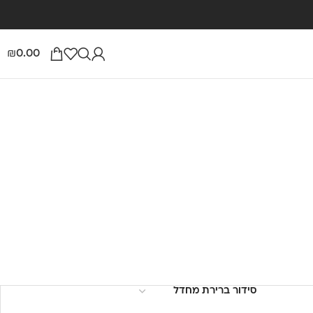
0.00
₪