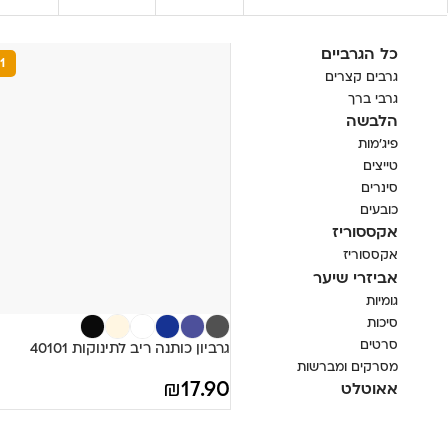
כל הגרביים
1 + 5
גרבים קצרים
גרבי ברך
הלבשה
פיג'מות
טייצים
סינרים
כובעים
אקססוריז
אקססוריז
אביזרי שיער
גומיות
סיכות
סרטים
גרביון כותנה ריב לתינוקות 40101
מסרקים ומברשות
₪
17.90
אאוטלט