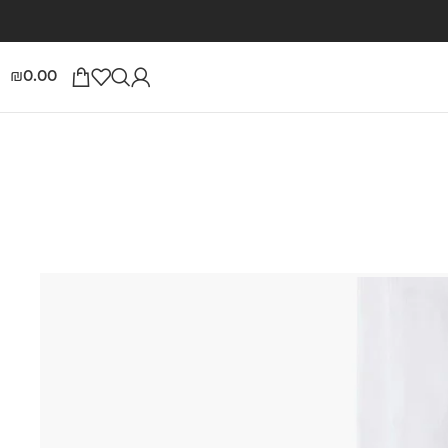
0.00
₪