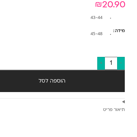
₪
20.90
43-44
מידה
45-48
+
-
הוספה לסל
תיאור פריט