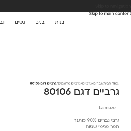
Skip to navigation
Skip to main content
בנות
בנים
נשים
גב
עמוד הבית
/
גברים
/
גרביים
/
גרביים מדוגמים
/
גרביים דגם 80106
גרביים דגם 80106
La moze
גרבי גברים 90% כותנה
תפר פנימי שטוח