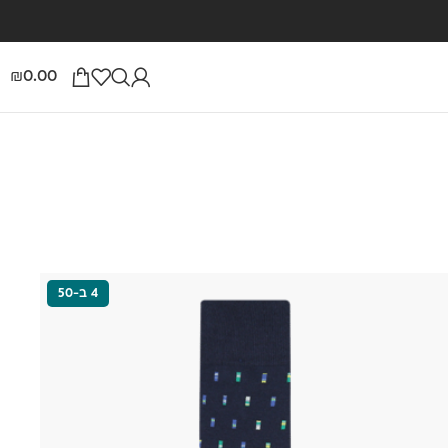
0.00
₪
4 ב-50