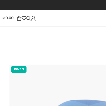
0.00
₪
3 ב-110