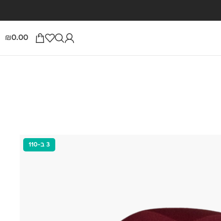
0.00
₪
3 ב-110